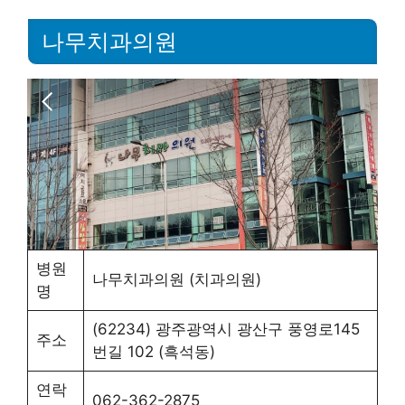
나무치과의원
병원
나무치과의원 (치과의원)
명
(62234) 광주광역시 광산구 풍영로145
주소
번길 102 (흑석동)
연락
062-362-2875