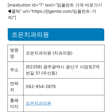
[maxbutton id=”1″ text=”임플란트 가격 바로가기
◀︎클릭” url=”https://jtgenter.com/임플란트-가
격/”]
조은치과의원
병원
조은치과의원 (치과의원)
명
(62359) 광주광역시 광산구 사암로215
주소
번길 51 (우산동)
연락
062-954-2879
처
홈페
조은치과의원
이지