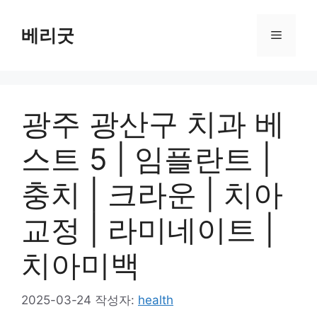
컨
텐
베리굿
메
츠
로
뉴
건
너
광주 광산구 치과 베
뛰
기
스트 5 | 임플란트 |
충치 | 크라운 | 치아
교정 | 라미네이트 |
치아미백
2025-03-24
작성자:
health