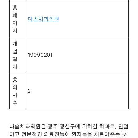
홈
페
다솜치과의원
이
지
개
설
19990201
일
자
총
의
2
사
수
다솜치과의원은 광주 광산구에 위치한 치과로, 친절
하고 전문적인 의료진들이 환자들을 치료해주는 곳