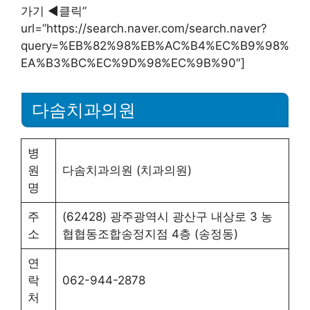
가기 ◀︎클릭”
url=”https://search.naver.com/search.naver?
query=%EB%82%98%EB%AC%B4%EC%B9%98%
EA%B3%BC%EC%9D%98%EC%9B%90″]
다솜치과의원
병
원
다솜치과의원 (치과의원)
명
주
(62428) 광주광역시 광산구 내상로 3 농
소
협협동조합송정지점 4층 (송정동)
연
락
062-944-2878
처