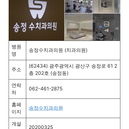
병원
송정수치과의원 (치과의원)
명
(62434) 광주광역시 광산구 송정로 61 2
주소
층 202호 (송정동)
연락
062-461-2875
처
홈페
송정수치과의원
이지
개설
20200325