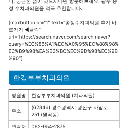
니, 궁금한 점이 있으시다면 방문해보세요. 광주 송
정 수치과의원을 적극 추천합니다.
[maxbutton id=”1″ text=”송정수치과의원 후기 바
로가기 ◀︎클릭”
url=”https://search.naver.com/search.naver?
query=%EC%86%A1%EC%A0%95%EC%88%98%
EC%B9%98%EA%B3%BC%EC%9D%98%EC%9B
%90″]
한강부부치과의원
병원명
한강부부치과의원 (치과의원)
(62346) 광주광역시 광산구 사암로
주소
251 (월곡동)
연락처
062-954-2875