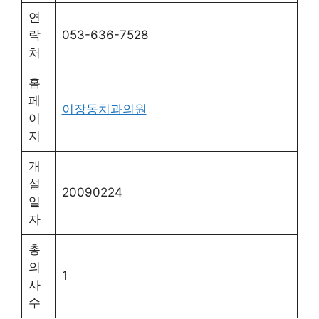
연
락
053-636-7528
처
홈
페
이장동치과의원
이
지
개
설
20090224
일
자
총
의
1
사
수