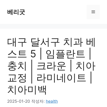
컨
텐
베리굿
메
츠
로
뉴
건
너
대구 달서구 치과 베
뛰
기
스트 5 | 임플란트 |
충치 | 크라운 | 치아
교정 | 라미네이트 |
치아미백
2025-01-20
작성자:
health