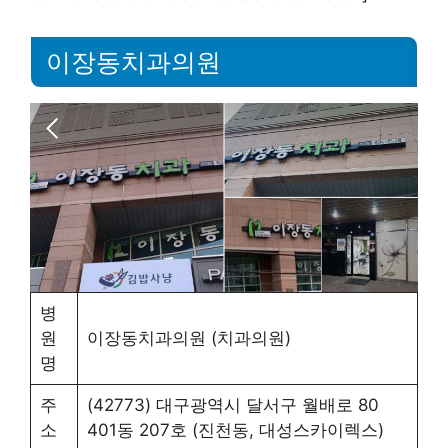
이장동치과의원
병
원
이장동치과의원 (치과의원)
명
주
(42773) 대구광역시 달서구 월배로 80
소
401동 207호 (진천동, 대성스카이렉스)