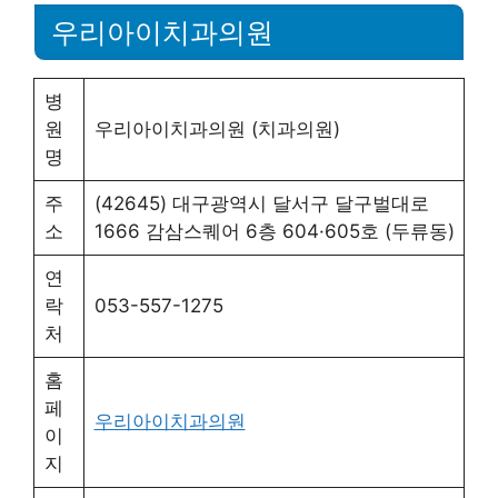
우리아이치과의원
병
원
우리아이치과의원 (치과의원)
명
주
(42645) 대구광역시 달서구 달구벌대로
소
1666 감삼스퀘어 6층 604·605호 (두류동)
연
락
053-557-1275
처
홈
페
우리아이치과의원
이
지