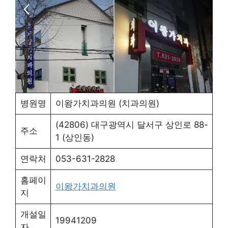
병원명
이왕가치과의원 (치과의원)
(42806) 대구광역시 달서구 상인로 88-
주소
1 (상인동)
연락처
053-631-2828
홈페이
이왕가치과의원
지
개설일
19941209
자