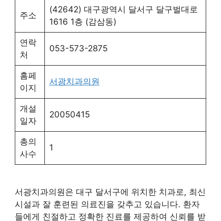
(42642) 대구광역시 달서구 달구벌대로
주소
1616 1층 (감삼동)
연락
053-573-2875
처
홈페
서광치과의원
이지
개설
20050415
일자
총의
1
사수
서광치과의원은 대구 달서구에 위치한 치과로, 최신
시설과 잘 훈련된 의료진을 갖추고 있습니다. 환자
들에게 친절하고 정확한 진료를 제공하여 신뢰를 받