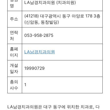
병원
LA남경치과의원 (치과의원)
명
(41218) 대구광역시 동구 아양로 178 3층
주소
(신암동, 동창빌딩)
연락
053-958-2875
처
홈페
LA남경치과의원
이지
개설
19990729
일자
총의
1
사수