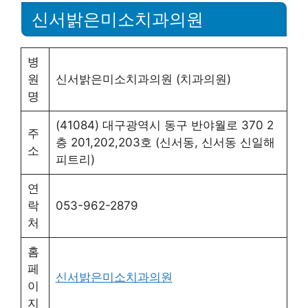
신서밝은미소치과의원
병
원
신서밝은미소치과의원 (치과의원)
명
(41084) 대구광역시 동구 반야월로 370 2
주
층 201,202,203호 (신서동, 신서동 신일해
소
피트리)
연
락
053-962-2879
처
홈
페
신서밝은미소치과의원
이
지