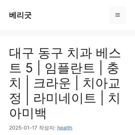
컨
텐
베리굿
메
츠
로
뉴
건
너
대구 동구 치과 베스
뛰
기
트 5 | 임플란트 | 충
치 | 크라운 | 치아교
정 | 라미네이트 | 치
아미백
2025-01-17
작성자:
health