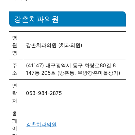
강촌치과의원
병
원
강촌치과의원 (치과의원)
명
주
(41147) 대구광역시 동구 화랑로80길 8
소
147동 205호 (방촌동, 우방강촌마을상가)
연
락
053-984-2875
처
홈
페
강촌치과의원
이