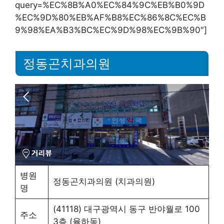
query=%EC%8B%A0%EC%84%9C%EB%B0%9D
%EC%9D%80%EB%AF%B8%EC%86%8C%EC%B
9%98%EA%B3%BC%EC%9D%98%EC%9B%90″]
정동곤치과의원
병원
정동곤치과의원 (치과의원)
명
(41118) 대구광역시 동구 반야월로 100
주소
3층 (율하동)