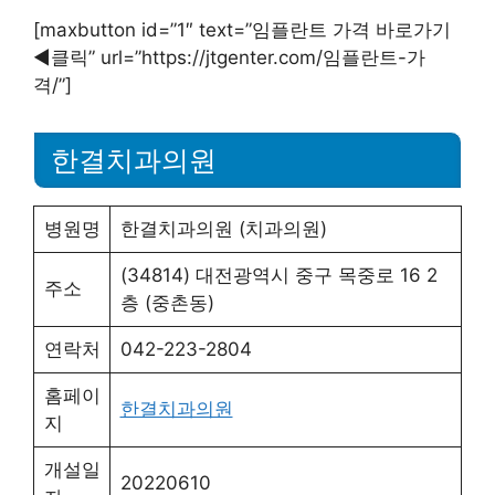
[maxbutton id=”1″ text=”임플란트 가격 바로가기
◀︎클릭” url=”https://jtgenter.com/임플란트-가
격/”]
한결치과의원
병원명
한결치과의원 (치과의원)
(34814) 대전광역시 중구 목중로 16 2
주소
층 (중촌동)
연락처
042-223-2804
홈페이
한결치과의원
지
개설일
20220610