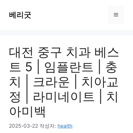
컨
텐
베리굿
메
츠
로
뉴
건
너
대전 중구 치과 베스
뛰
기
트 5 | 임플란트 | 충
치 | 크라운 | 치아교
정 | 라미네이트 | 치
아미백
2025-03-22
작성자:
health