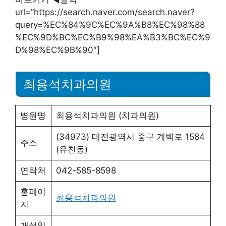
url=”https://search.naver.com/search.naver?
query=%EC%84%9C%EC%9A%B8%EC%98%88
%EC%9D%BC%EC%B9%98%EA%B3%BC%EC%9
D%98%EC%9B%90″]
최용석치과의원
병원명
최용석치과의원 (치과의원)
(34973) 대전광역시 중구 계백로 1584
주소
(유천동)
연락처
042-585-8598
홈페이
최용석치과의원
지
개설일