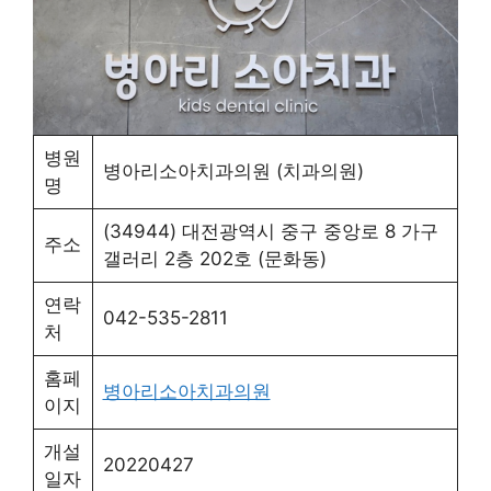
병원
병아리소아치과의원 (치과의원)
명
(34944) 대전광역시 중구 중앙로 8 가구
주소
갤러리 2층 202호 (문화동)
연락
042-535-2811
처
홈페
병아리소아치과의원
이지
개설
20220427
일자