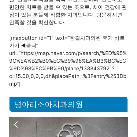
편안한 치료를 받을 수 있는 곳으로, 치아 건강에 관
심이 있는 분들께 적합한 치과입니다. 방문하시면
만족할 것을 확신합니다.
[maxbutton id=”1″ text=”한결치과의원 후기 바로
가기 ◀︎클릭”
url=”https://map.naver.com/p/search/%ED%95%
9C%EA%B2%B0%EC%B9%98%EA%B3%BC%EC
%9D%98%EC%9B%90/place/1338437921?
c=15.00,0,0,0,dh&placePath=%3Fentry%253Db
mp”]
병아리소아치과의원