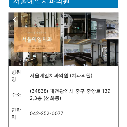
서울예일치과의원
병원
서울예일치과의원 (치과의원)
명
(34838) 대전광역시 중구 중앙로 139
주소
2,3층 (선화동)
연락
042-252-0077
처