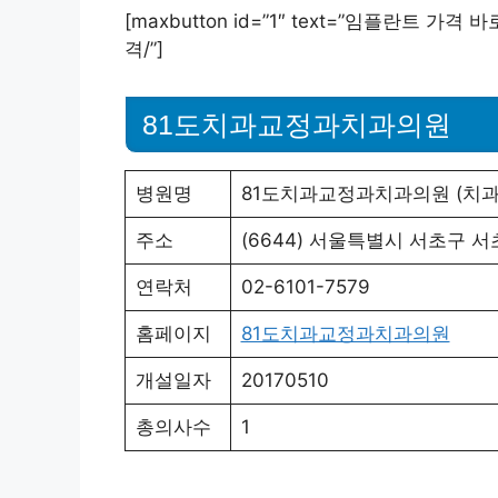
[maxbutton id=”1″ text=”임플란트 가격 바로
격/”]
81도치과교정과치과의원
병원명
81도치과교정과치과의원 (치과
주소
(6644) 서울특별시 서초구 서초
연락처
02-6101-7579
홈페이지
81도치과교정과치과의원
개설일자
20170510
총의사수
1