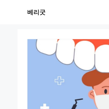
컨
텐
베리굿
츠
로
건
너
뛰
기