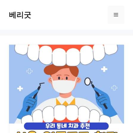
컨
텐
베리굿
메
츠
로
뉴
건
너
뛰
기