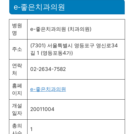
e-좋은치과의원
병원
e-좋은치과의원 (치과의원)
명
(7301) 서울특별시 영등포구 영신로34
주소
길 1 (영등포동4가)
연락
02-2634-7582
처
홈페
e-좋은치과의원
이지
개설
20011004
일자
총의
1
사수