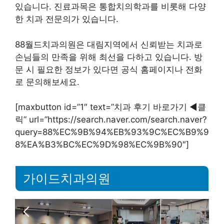
있습니다. 진료과목은 통합치의학과를 비롯해 다양
한 치과 전문의가 있습니다.
88월드치과의원은 대림지역에서 신뢰받는 치과로
손님들의 만족을 위해 최선을 다하고 있습니다. 방
문 시 필요한 정보가 있다면 공식 홈페이지나 전화
로 문의해보세요.
[maxbutton id=”1″ text=”치과 후기 바로가기 ◀︎클
릭” url=”https://search.naver.com/search.naver?
query=88%EC%9B%94%EB%93%9C%EC%B9%9
8%EA%B3%BC%EC%9D%98%EC%9B%90″]
가이드치과의원