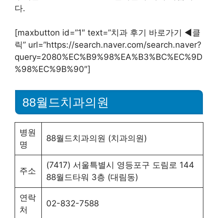
다.
[maxbutton id=”1″ text=”치과 후기 바로가기 ◀︎클
릭” url=”https://search.naver.com/search.naver?
query=2080%EC%B9%98%EA%B3%BC%EC%9D
%98%EC%9B%90″]
88월드치과의원
병원
88월드치과의원 (치과의원)
명
(7417) 서울특별시 영등포구 도림로 144
주소
88월드타워 3층 (대림동)
연락
02-832-7588
처