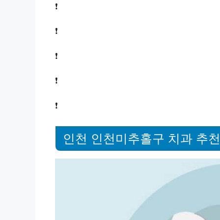
❗
❗
❗
❗
❗
인천 인천미추홀구 치과 추