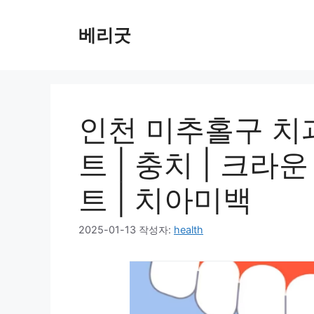
컨
텐
베리굿
츠
로
건
너
뛰
인천 미추홀구 치과
기
트 | 충치 | 크라
트 | 치아미백
2025-01-13
작성자:
health