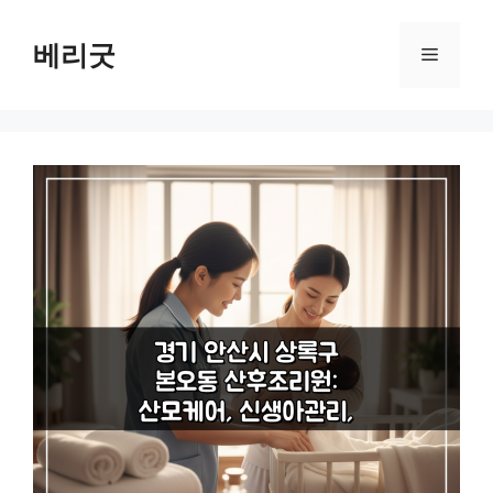
컨
텐
베리굿
메
츠
로
뉴
건
너
뛰
기