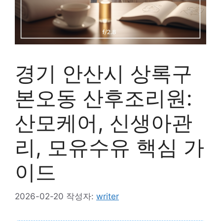
경기 안산시 상록구
본오동 산후조리원:
산모케어, 신생아관
리, 모유수유 핵심 가
이드
2026-02-20
작성자:
writer