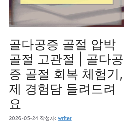
골다공증 골절 압박
골절 고관절 | 골다공
증 골절 회복 체험기,
제 경험담 들려드려
요
2026-05-24
작성자:
writer