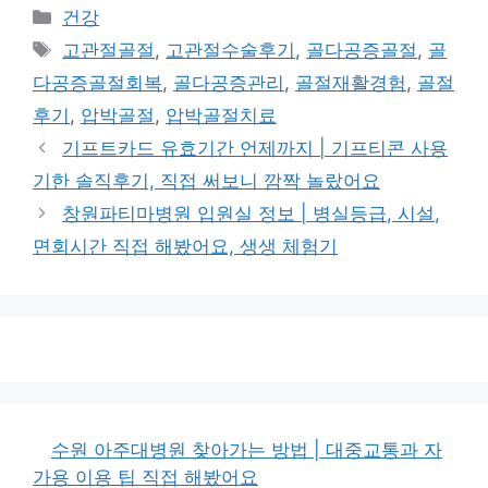
카
건강
테
태
고관절골절
,
고관절수술후기
,
골다공증골절
,
골
고
그
다공증골절회복
,
골다공증관리
,
골절재활경험
,
골절
리
후기
,
압박골절
,
압박골절치료
기프트카드 유효기간 언제까지 | 기프티콘 사용
기한 솔직후기, 직접 써보니 깜짝 놀랐어요
창원파티마병원 입원실 정보 | 병실등급, 시설,
면회시간 직접 해봤어요, 생생 체험기
수원 아주대병원 찾아가는 방법 | 대중교통과 자
가용 이용 팁 직접 해봤어요