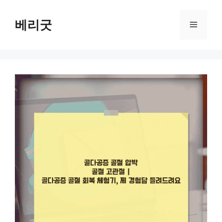
컨
텐
베리굿
메
츠
로
뉴
건
너
뛰
기