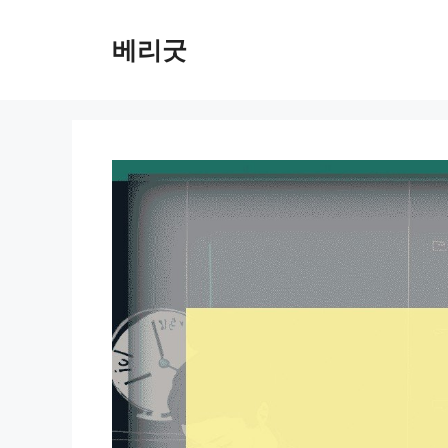
컨
텐
베리굿
츠
로
건
너
뛰
기