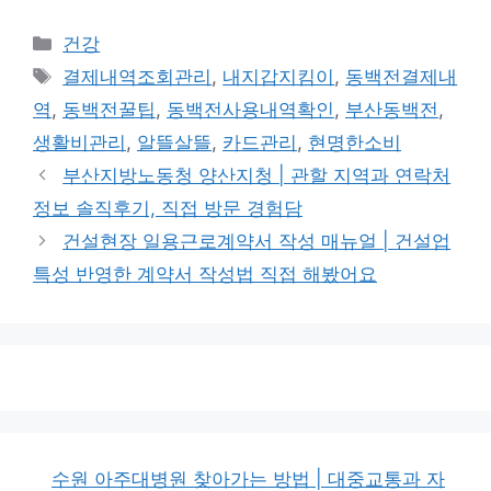
카
건강
테
태
결제내역조회관리
,
내지갑지킴이
,
동백전결제내
고
그
역
,
동백전꿀팁
,
동백전사용내역확인
,
부산동백전
,
리
생활비관리
,
알뜰살뜰
,
카드관리
,
현명한소비
부산지방노동청 양산지청 | 관할 지역과 연락처
정보 솔직후기, 직접 방문 경험담
건설현장 일용근로계약서 작성 매뉴얼 | 건설업
특성 반영한 계약서 작성법 직접 해봤어요
수원 아주대병원 찾아가는 방법 | 대중교통과 자