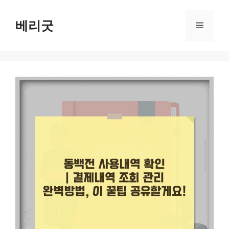
컨
텐
베리굿
메
츠
로
뉴
건
너
뛰
기