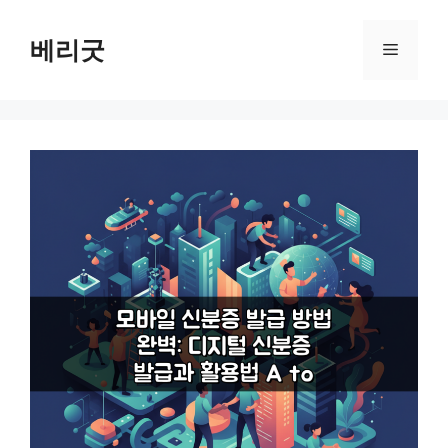
컨
텐
베리굿
메
츠
로
뉴
건
너
뛰
기