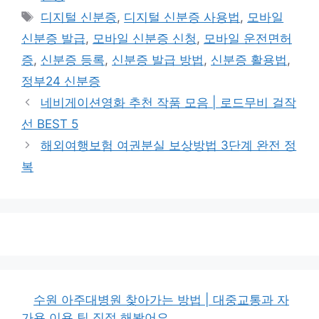
테
태
디지털 신분증
,
디지털 신분증 사용법
,
모바일
고
그
신분증 발급
,
모바일 신분증 신청
,
모바일 운전면허
리
증
,
신분증 등록
,
신분증 발급 방법
,
신분증 활용법
,
정부24 신분증
네비게이션영화 추천 작품 모음 | 로드무비 걸작
선 BEST 5
해외여행보험 여권분실 보상방법 3단계 완전 정
복
수원 아주대병원 찾아가는 방법 | 대중교통과 자
가용 이용 팁 직접 해봤어요