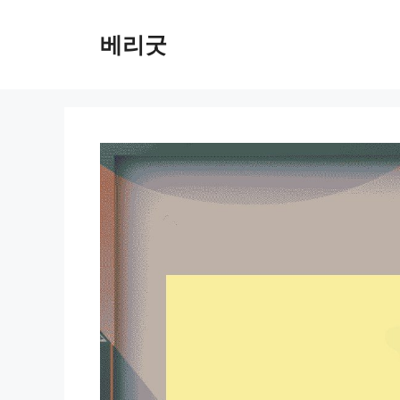
컨
텐
베리굿
츠
로
건
너
뛰
기