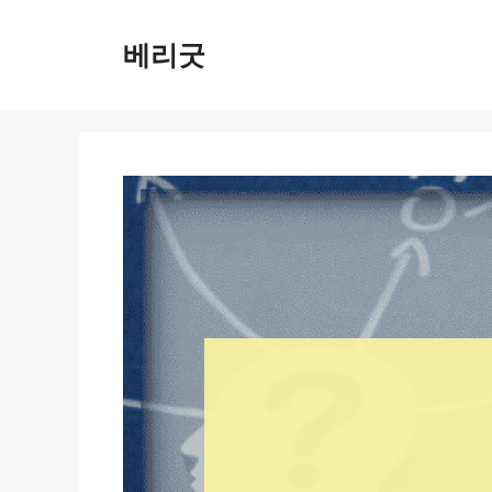
컨
텐
베리굿
츠
로
건
너
뛰
기