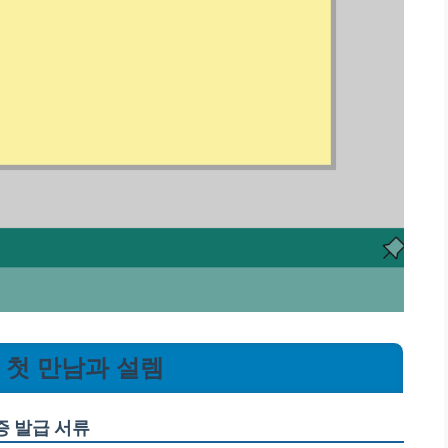
그 첫 만남과 설렘
증 발급 서류