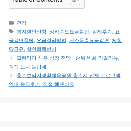
카
건강
테
태
복지할인신청
,
상하수도요금할인
,
실제후기
,
요
고
그
금감면꿀팁
,
요금절약방법
,
저소득층요금감면
,
체험
리
담공유
,
할인혜택받기
팔란티어 시총 성장 전망 | 순위 변화 리얼리뷰,
직접 보니 놀랍네
충주호암지생활체육공원 충주시 전체 프로그램
안내 솔직후기, 직접 해봤어요