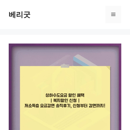
컨
텐
베리굿
메
츠
로
뉴
건
너
뛰
기