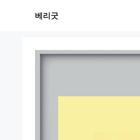
컨
텐
베리굿
츠
로
건
너
뛰
기