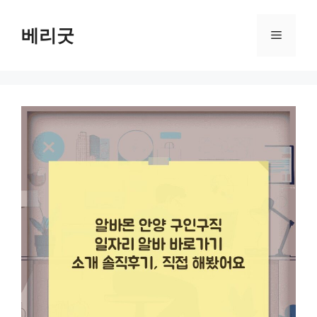
컨
텐
베리굿
메
츠
로
뉴
건
너
뛰
기