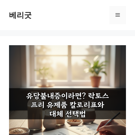
컨
텐
베리굿
메
츠
로
뉴
건
너
뛰
기