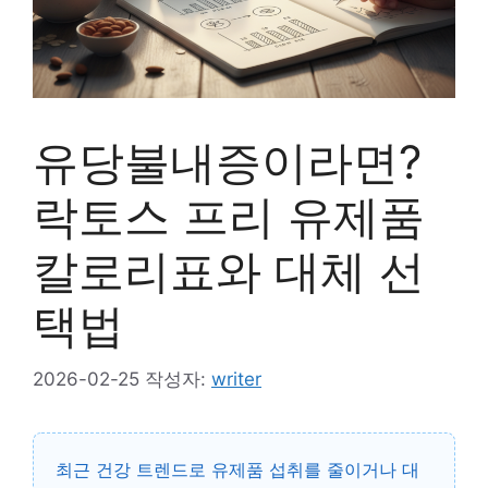
유당불내증이라면?
락토스 프리 유제품
칼로리표와 대체 선
택법
2026-02-25
작성자:
writer
최근 건강 트렌드로 유제품 섭취를 줄이거나 대