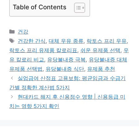
Table of Contents
카
건강
테
태
건강한 간식
,
대체 우유 종류
,
락토스 프리 우유
,
고
그
락토스 프리 유제품 칼로리표
,
쉬운 유제품 선택
,
우
리
유 칼로리 비교
,
유당불내증 극복
,
유당불내증 대체
유제품 선택법
,
유당불내증 식단
,
유제품 추천
실업급여 산정표 고용보험: 평균임금과 수급기
간별 정확한 계산법 5가지
현대카드 해지 후 신용점수 영향 | 신용등급 미
치는 영향 5가지 확인