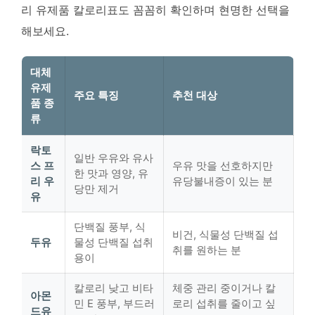
리 유제품 칼로리표도 꼼꼼히 확인하며 현명한 선택을
해보세요.
대체
유제
주요 특징
추천 대상
품 종
류
락토
일반 우유와 유사
스 프
우유 맛을 선호하지만
한 맛과 영양, 유
리 우
유당불내증이 있는 분
당만 제거
유
단백질 풍부, 식
비건, 식물성 단백질 섭
두유
물성 단백질 섭취
취를 원하는 분
용이
칼로리 낮고 비타
체중 관리 중이거나 칼
아몬
민 E 풍부, 부드러
로리 섭취를 줄이고 싶
드유