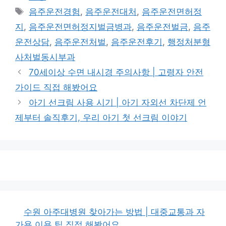
테
태
음주운전경험
,
음주운전대처
,
음주운전면허정
고
그
지
,
음주운전면허정지벌금병과
,
음주운전벌금
,
음주
리
운전상담
,
음주운전처벌
,
음주운전후기
,
행정처분형
사처벌동시부과
70세이상 수면 내시경 주의사항 | 고령자 안전
가이드 직접 해봤어요
아기 선크림 사용 시기 | 아기 자외선 차단제 언
제부터 솔직후기, 우리 아기 첫 선크림 이야기
수원 아주대병원 찾아가는 방법 | 대중교통과 자
가용 이용 팁 직접 해봤어요