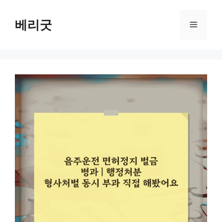
컨
텐
베리굿
메
츠
로
뉴
건
너
뛰
기