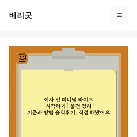
컨
텐
베리굿
메
츠
로
뉴
건
너
뛰
기