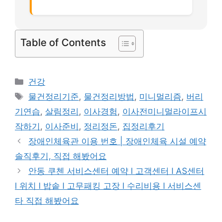
Table of Contents
카
건강
테
태
물건정리기준
,
물건정리방법
,
미니멀리즘
,
버리
고
그
기연습
,
살림정리
,
이사경험
,
이사전미니멀라이프시
리
작하기
,
이사준비
,
정리정돈
,
집정리후기
장애인체육관 이용 번호 | 장애인체육 시설 예약
솔직후기, 직접 해봤어요
안동 쿠첸 서비스센터 예약 l 고객센터 l AS센터
l 위치 l 밥솥 l 고무패킹 고장 l 수리비용 l 서비스센
타 직접 해봤어요