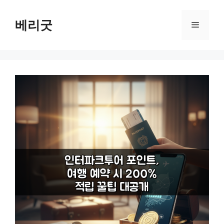
컨
텐
베리굿
메
츠
로
뉴
건
너
뛰
기