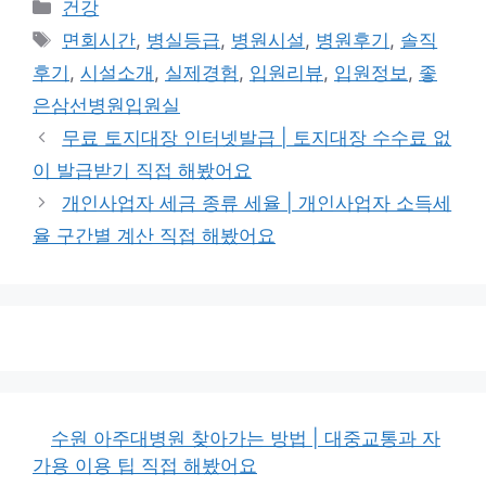
카
건강
테
태
면회시간
,
병실등급
,
병원시설
,
병원후기
,
솔직
고
그
후기
,
시설소개
,
실제경험
,
입원리뷰
,
입원정보
,
좋
리
은삼선병원입원실
무료 토지대장 인터넷발급 | 토지대장 수수료 없
이 발급받기 직접 해봤어요
개인사업자 세금 종류 세율 | 개인사업자 소득세
율 구간별 계산 직접 해봤어요
수원 아주대병원 찾아가는 방법 | 대중교통과 자
가용 이용 팁 직접 해봤어요