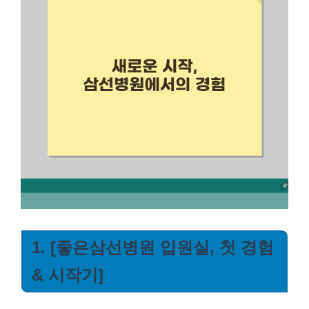
1. [좋은삼선병원 입원실, 첫 경험
& 시작기]