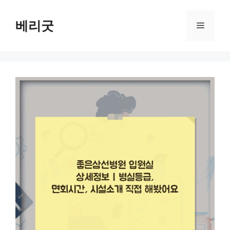
컨
텐
베리굿
메
츠
로
뉴
건
너
뛰
기