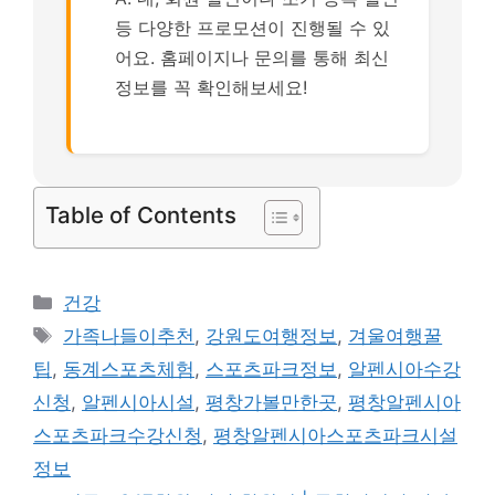
등 다양한 프로모션이 진행될 수 있
어요. 홈페이지나 문의를 통해 최신
정보를 꼭 확인해보세요!
Table of Contents
카
건강
테
태
가족나들이추천
,
강원도여행정보
,
겨울여행꿀
고
그
팁
,
동계스포츠체험
,
스포츠파크정보
,
알펜시아수강
리
신청
,
알펜시아시설
,
평창가볼만한곳
,
평창알펜시아
스포츠파크수강신청
,
평창알펜시아스포츠파크시설
정보