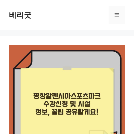
컨
텐
베리굿
메
츠
로
뉴
건
너
뛰
기