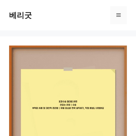
컨
텐
베리굿
메
츠
로
뉴
건
너
뛰
기