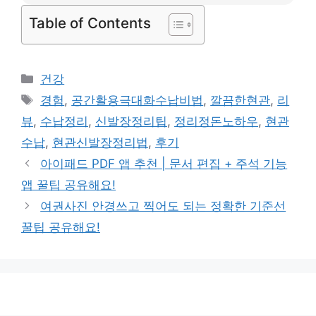
Table of Contents
카
건강
테
태
경험
,
공간활용극대화수납비법
,
깔끔한현관
,
리
고
그
뷰
,
수납정리
,
신발장정리팁
,
정리정돈노하우
,
현관
리
수납
,
현관신발장정리법
,
후기
아이패드 PDF 앱 추천 | 문서 편집 + 주석 기능
앱 꿀팁 공유해요!
여권사진 안경쓰고 찍어도 되는 정확한 기준선
꿀팁 공유해요!