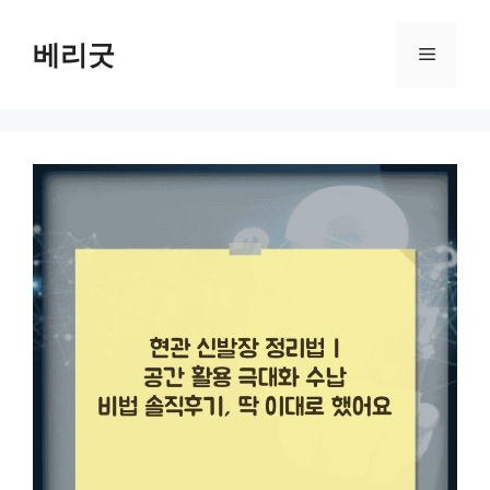
컨
텐
베리굿
메
츠
로
뉴
건
너
뛰
기