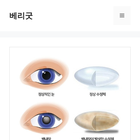
컨
텐
베리굿
메
츠
로
뉴
건
너
뛰
기