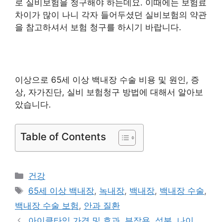
로 실비보험을 청구해야 하는데요. 이때에는 보험료
차이가 많이 나니 각자 들어두셨던 실비보험의 약관
을 참고하셔서 보험 청구를 하시기 바랍니다.
이상으로 65세 이상 백내장 수술 비용 및 원인, 증
상, 자가진단, 실비 보험청구 방법에 대해서 알아보
았습니다.
Table of Contents
카
건강
테
태
65세 이상 백내장
,
녹내장
,
백내장
,
백내장 수술
,
고
그
백내장 수술 보험
,
안과 질환
리
아이클타임 가격 및 효과, 부작용, 성분, 나이,