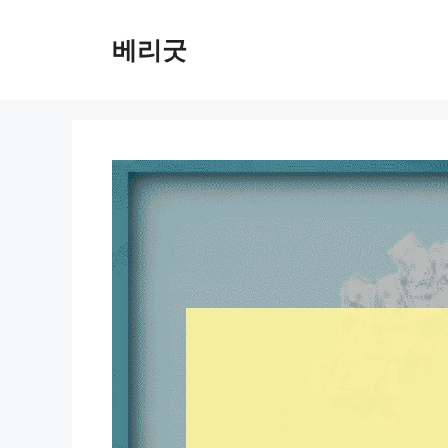
컨
텐
베리굿
츠
로
건
너
뛰
기