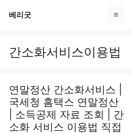
컨
텐
베리굿
메
츠
로
뉴
건
너
간소화서비스이용법
뛰
기
연말정산 간소화서비스 |
국세청 홈택스 연말정산
| 소득공제 자료 조회 | 간
소화 서비스 이용법 직접