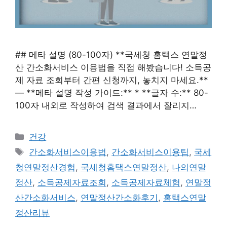
## 메타 설명 (80-100자) **국세청 홈택스 연말정
산 간소화서비스 이용법을 직접 해봤습니다! 소득공
제 자료 조회부터 간편 신청까지, 놓치지 마세요.**
— **메타 설명 작성 가이드:** * **글자 수:** 80-
100자 내외로 작성하여 검색 결과에서 잘리지…
카
건강
테
태
간소화서비스이용법
,
간소화서비스이용팁
,
국세
고
그
청연말정산경험
,
국세청홈택스연말정산
,
나의연말
리
정산
,
소득공제자료조회
,
소득공제자료체험
,
연말정
산간소화서비스
,
연말정산간소화후기
,
홈택스연말
정산리뷰