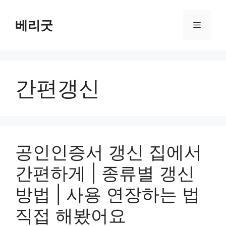
컨
텐
베리굿
메
츠
로
뉴
건
너
간편갱신
뛰
기
공인인증서 갱신 집에서
간편하게 | 종류별 갱신
방법 | 사용 연장하는 법
직접 해봤어요