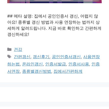
## 메타 설명: 집에서 공인인증서 갱신, 어렵지 않
아요! 종류별 갱신 방법과 사용 연장하는 법까지 상
세하게 알려드립니다. 지금 바로 확인하고 간편하게
갱신하세요!
카
건강
테
태
간편갱신
,
갱신후기
,
공인인증서갱신
,
사용연장
고
그
하는법
,
온라인갱신
,
인증서발급
,
인증서사용
,
인증
리
서연장
,
종류별갱신방법
,
집에서간편하게