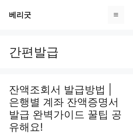
컨
텐
베리굿
메
츠
로
뉴
건
너
간편발급
뛰
기
잔액조회서 발급방법 |
은행별 계좌 잔액증명서
발급 완벽가이드 꿀팁 공
유해요!