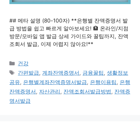
## 메타 설명 (80-100자) **은행별 잔액증명서 발
급 방법을 쉽고 빠르게 알아보세요! 🏦 온라인/지점
방문/모바일 앱 발급 상세 가이드와 꿀팁까지, 잔액
조회서 발급, 이제 어렵지 않아요!**
카
건강
테
태
간편발급
,
계좌잔액증명서
,
금융꿀팁
,
생활정보
고
그
공유
,
은행별계좌잔액증명서발급
,
은행이용팁
,
은행
리
잔액증명서
,
자산관리
,
잔액조회서발급방법
,
잔액증
명서발급