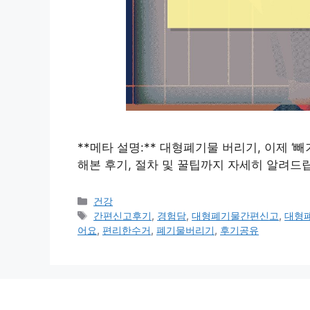
**메타 설명:** 대형폐기물 버리기, 이제 
해본 후기, 절차 및 꿀팁까지 자세히 알려드
카
건강
테
태
간편신고후기
,
경험담
,
대형폐기물간편신고
,
대형
고
그
어요
,
편리한수거
,
폐기물버리기
,
후기공유
리