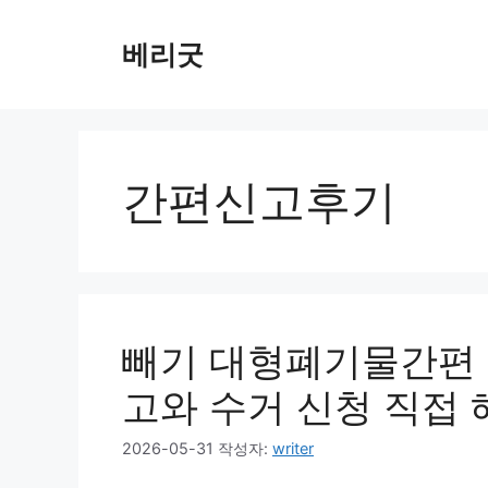
컨
텐
베리굿
츠
로
건
너
뛰
간편신고후기
기
빼기 대형폐기물간편 
고와 수거 신청 직접
2026-05-31
작성자:
writer