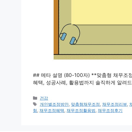
## 메타 설명 (80-100자) **맞춤형 채
혜택, 성공사례, 활용법까지 솔직하게 알려드
카
건강
테
태
개인별조정방안
,
맞춤형채무조정
,
채무조정리뷰
,
고
그
험
,
채무조정혜택
,
채무조정활용법
,
채무조정후기
리