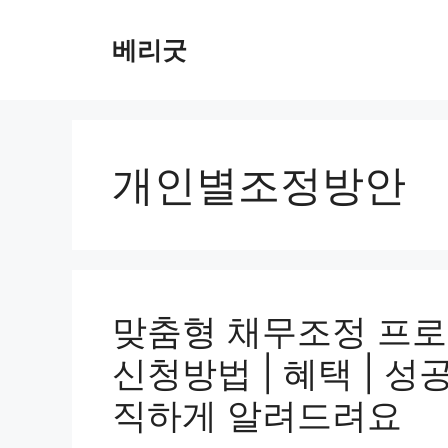
컨
텐
베리굿
츠
로
건
너
뛰
개인별조정방안
기
맞춤형 채무조정 프로그
신청방법 | 혜택 | 성
직하게 알려드려요