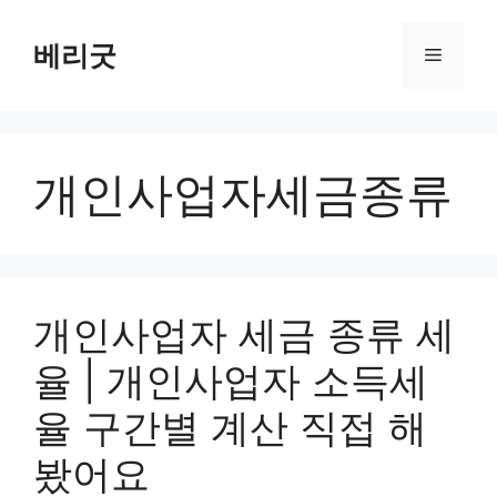
컨
텐
베리굿
메
츠
로
뉴
건
너
개인사업자세금종류
뛰
기
개인사업자 세금 종류 세
율 | 개인사업자 소득세
율 구간별 계산 직접 해
봤어요