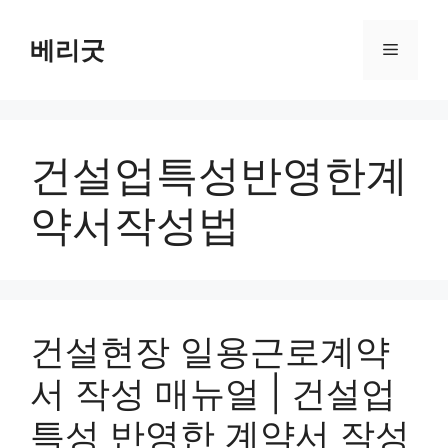
컨
텐
베리굿
메
츠
로
뉴
건
너
건설업특성반영한계
뛰
기
약서작성법
건설현장 일용근로계약
서 작성 매뉴얼 | 건설업
특성 반영한 계약서 작성