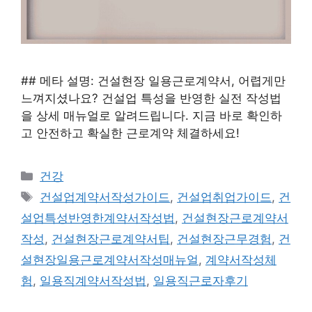
## 메타 설명: 건설현장 일용근로계약서, 어렵게만
느껴지셨나요? 건설업 특성을 반영한 실전 작성법
을 상세 매뉴얼로 알려드립니다. 지금 바로 확인하
고 안전하고 확실한 근로계약 체결하세요!
카
건강
테
태
건설업계약서작성가이드
,
건설업취업가이드
,
건
고
그
설업특성반영한계약서작성법
,
건설현장근로계약서
리
작성
,
건설현장근로계약서팁
,
건설현장근무경험
,
건
설현장일용근로계약서작성매뉴얼
,
계약서작성체
험
,
일용직계약서작성법
,
일용직근로자후기