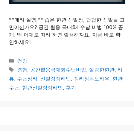
**메타 설명:** 좁은 현관 신발장, 답답한 신발들 고
민이신가요? 공간 활용 극대화! 수납 비법 100% 공
개. 딱 이대로 따라 하면 깔끔해져요. 지금 바로 확
인하세요!
카
건강
테
태
경험
,
공간활용극대화수납비법
,
깔끔한현관
,
리
고
그
뷰
,
수납정리
,
신발장정리팁
,
정리정돈노하우
,
현관
리
수납
,
현관신발장정리법
,
후기