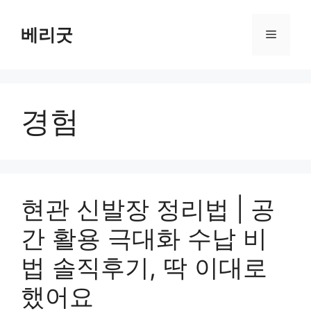
컨
텐
베리굿
메
츠
로
뉴
건
너
경험
뛰
기
현관 신발장 정리법 | 공
간 활용 극대화 수납 비
법 솔직후기, 딱 이대로
했어요