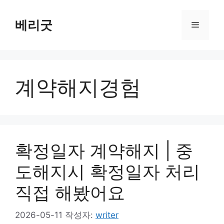
컨
텐
베리굿
메
츠
로
뉴
건
너
계약해지경험
뛰
기
확정일자 계약해지 | 중
도해지시 확정일자 처리
직접 해봤어요
2026-05-11
작성자:
writer