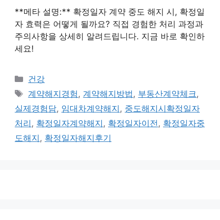
**메타 설명:** 확정일자 계약 중도 해지 시, 확정일
자 효력은 어떻게 될까요? 직접 경험한 처리 과정과
주의사항을 상세히 알려드립니다. 지금 바로 확인하
세요!
카
건강
테
태
계약해지경험
,
계약해지방법
,
부동산계약체크
,
고
그
실제경험담
,
임대차계약해지
,
중도해지시확정일자
리
처리
,
확정일자계약해지
,
확정일자이전
,
확정일자중
도해지
,
확정일자해지후기