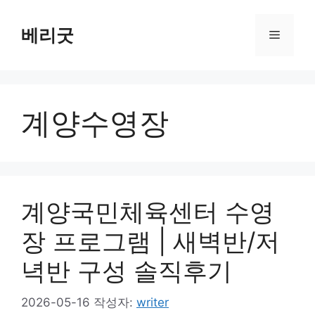
컨
텐
베리굿
메
츠
로
뉴
건
너
계양수영장
뛰
기
계양국민체육센터 수영
장 프로그램 | 새벽반/저
녁반 구성 솔직후기
2026-05-16
작성자:
writer