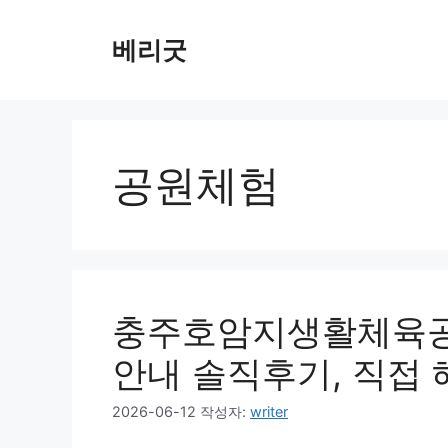
컨
텐
베리굿
츠
로
건
너
뛰
공원체험
기
충주호암지생활체육공
안내 솔직후기, 직접
2026-06-12
작성자:
writer