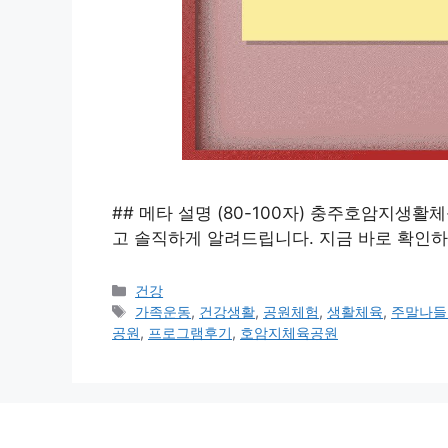
## 메타 설명 (80-100자) 충주호암지생활
고 솔직하게 알려드립니다. 지금 바로 확인하
카
건강
테
태
가족운동
,
건강생활
,
공원체험
,
생활체육
,
주말나들
고
그
공원
,
프로그램후기
,
호암지체육공원
리