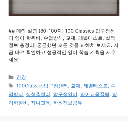
## 메타 설명 (80-100자) 100 Classics 압구정센
터 영어 학원비, 수업방식, 교재, 레벨테스트, 실적
정보 총정리! 궁금했던 모든 것을 파헤쳐 보세요. 지
금 바로 확인하고 성공적인 영어 학습 계획을 세우
세요!
카
건강
테
태
100Classics압구정센터
,
교재
,
레벨테스트
,
수
고
그
업방식
,
실적총정리
,
압구정영어
,
영어교육꿀팁
,
영
리
어학원비
,
자녀교육
,
학원정보공유