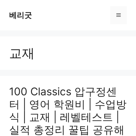
컨
텐
베리굿
메
츠
로
뉴
건
너
교재
뛰
기
100 Classics 압구정센
터 | 영어 학원비 | 수업방
식 | 교재 | 레벨테스트 |
실적 총정리 꿀팁 공유해