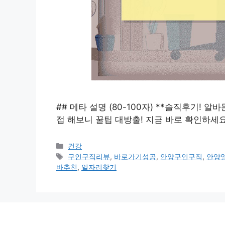
## 메타 설명 (80-100자) **솔직후기! 알
접 해보니 꿀팁 대방출! 지금 바로 확인하세요
카
건강
테
태
구인구직리뷰
,
바로가기성공
,
안양구인구직
,
안양
고
그
바추천
,
일자리찾기
리