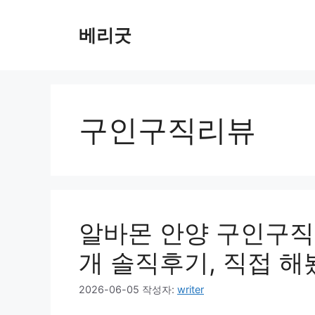
컨
텐
베리굿
츠
로
건
너
뛰
구인구직리뷰
기
알바몬 안양 구인구직
개 솔직후기, 직접 
2026-06-05
작성자:
writer