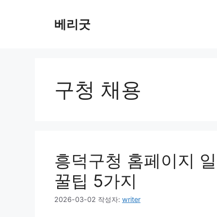
컨
텐
베리굿
츠
로
건
너
뛰
구청 채용
기
흥덕구청 홈페이지 일
꿀팁 5가지
2026-03-02
작성자:
writer