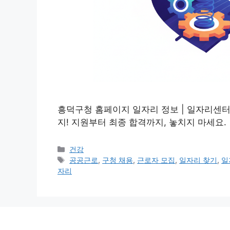
흥덕구청 홈페이지 일자리 정보 | 일자리센터
지! 지원부터 최종 합격까지, 놓치지 마세요.
카
건강
테
태
공공근로
,
구청 채용
,
근로자 모집
,
일자리 찾기
,
일
고
그
자리
리