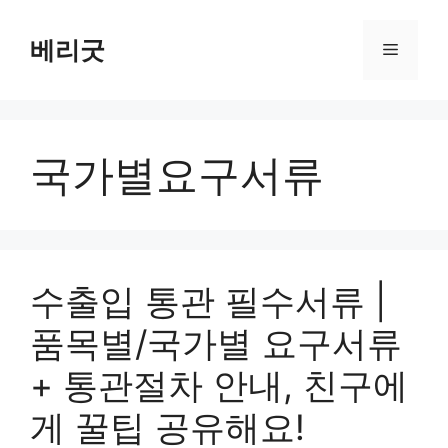
컨
텐
베리굿
메
츠
로
뉴
건
너
국가별요구서류
뛰
기
수출입 통관 필수서류 |
품목별/국가별 요구서류
+ 통관절차 안내, 친구에
게 꿀팁 공유해요!