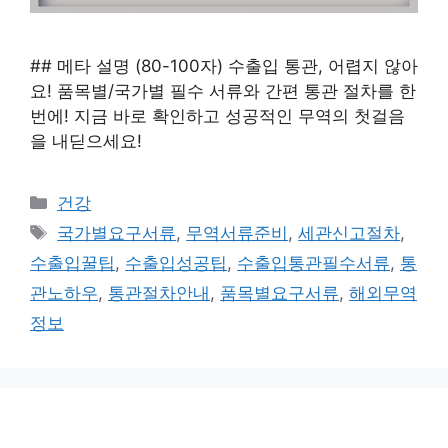
## 메타 설명 (80-100자) 수출입 통관, 어렵지 않아
요! 품목별/국가별 필수 서류와 간편 통관 절차를 한
번에! 지금 바로 확인하고 성공적인 무역의 첫걸음
을 내딛으세요!
카
건강
테
태
국가별요구서류
,
무역서류준비
,
세관신고절차
,
고
그
수출입꿀팁
,
수출입성공팁
,
수출입통관필수서류
,
통
리
관노하우
,
통관절차안내
,
품목별요구서류
,
해외무역
정보