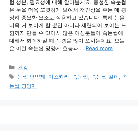
럼 성분, 필요성에 대해 알아볼게요. 풍성한 속눈썹
은 눈을 더욱 또렷하게 보여서 첫인상을 주는 데 굉
장히 중요한 요소로 작용하고 있습니다. 특히 눈을
더욱 커 보이게 할 뿐만 아니라 세련되어 보이는 느
낌까지 만들 수 있어서 많은 여성분들이 속눈썹에
대해서 화장하실 때 신경을 많이 쓰시는데요. 오늘
은 이런 속눈썹 영양제 효능과 …
Read more
카
건강
테
태
눈썹 영양제
,
마스카라
,
속눈썹
,
속눈썹 길이
,
속
고
그
눈썹 영양제
리