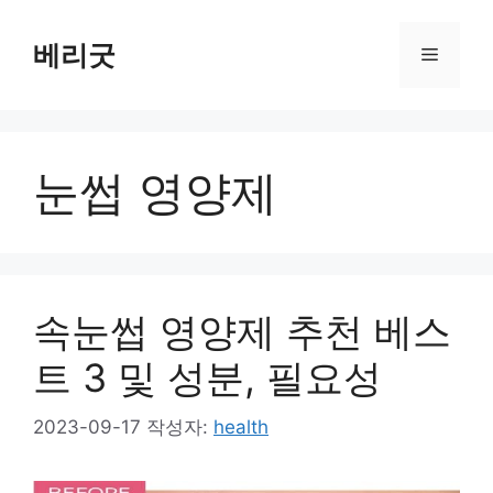
컨
텐
베리굿
메
츠
로
뉴
건
너
눈썹 영양제
뛰
기
속눈썹 영양제 추천 베스
트 3 및 성분, 필요성
2023-09-17
작성자:
health