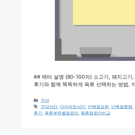
## 메타 설명 (80-100자) 소고기, 돼지
후기와 함께 똑똑하게 육류 선택하는 방법, 
카
건강
테
태
건강식단
,
다이어트식단
,
단백질섭취
,
단백질함량
,
고
그
후기
,
육류부위별칼로리
,
육류칼로리비교
리