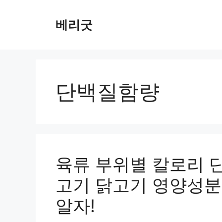
컨
텐
베리굿
츠
로
건
너
뛰
단백질함량
기
육류 부위별 칼로리 단
고기 닭고기 영양성분
알자!