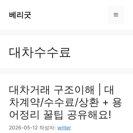
컨
텐
베리굿
메
츠
로
뉴
건
너
대차수수료
뛰
기
대차거래 구조이해 | 대
차계약/수수료/상환 + 용
어정리 꿀팁 공유해요!
2026-05-12
작성자:
writer