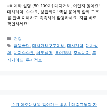
## 메타 설명 (80-100자) 대차거래, 어렵지 않아요!
대차계약, 수수료, 상환까지! 핵심 용어와 함께 구조
를 완벽 이해하고 똑똑하게 활용하세요. 지금 바로
확인하세요!
카
건강
테
태
금융꿀팁
,
대차거래구조이해
,
대차계약
,
대차상
고
그
환
,
대차수수료
,
쉬운설명
,
용어정리
,
주식대차
,
투
리
자가이드
,
투자정보
수원 아주대병원 찾아가는 방법 | 대중교통과 자