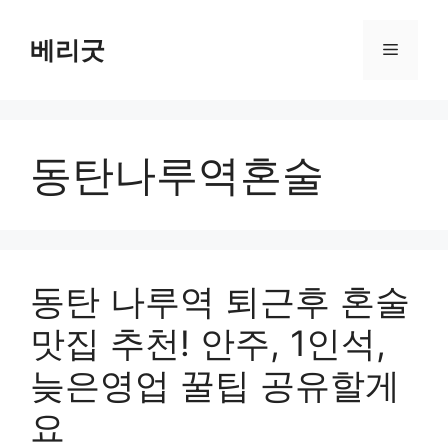
컨
텐
베리굿
메
츠
로
뉴
건
너
동탄나루역혼술
뛰
기
동탄 나루역 퇴근후 혼술
맛집 추천! 안주, 1인석,
늦은영업 꿀팁 공유할게
요