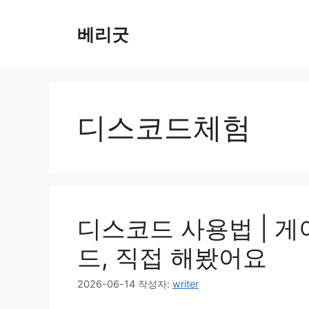
컨
텐
베리굿
츠
로
건
너
뛰
디스코드체험
기
디스코드 사용법 | 
드, 직접 해봤어요
2026-06-14
작성자:
writer