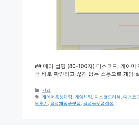
## 메타 설명 (80-100자) 디스코드, 게
금 바로 확인하고 끊김 없는 소통으로 게임 실
카
건강
테
태
게이머음성채팅
,
게임채팅
,
디스코드리뷰
,
디스코
고
그
드후기
,
음성채팅플랫폼
,
음성플랫폼설정
리