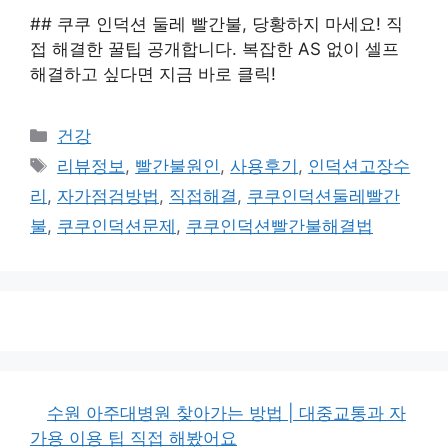
## 쿠쿠 인덕션 둘레 빨간불, 당황하지 마세요! 직
접 해결한 꿀팁 공개합니다. 복잡한 AS 없이 셀프
해결하고 싶다면 지금 바로 클릭!
카
건강
테
태
리뷰정보
,
빨간불원인
,
사용후기
,
인덕션고장수
고
그
리
,
자가점검방법
,
직접해결
,
쿠쿠인덕션둘레빨간
리
불
,
쿠쿠인덕션문제
,
쿠쿠인덕션빨간불해결법
수원 아주대병원 찾아가는 방법 | 대중교통과 자
가용 이용 팁 직접 해봤어요