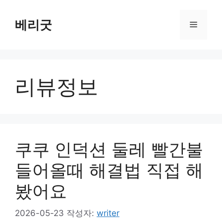
컨
텐
베리굿
메
츠
로
뉴
건
너
리뷰정보
뛰
기
쿠쿠 인덕션 둘레 빨간불
들어올때 해결법 직접 해
봤어요
2026-05-23
작성자:
writer