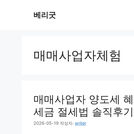
컨
텐
베리굿
츠
로
건
너
뛰
매매사업자체험
기
매매사업자 양도세 혜
세금 절세법 솔직후기
2026-05-19
작성자:
writer