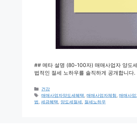
## 메타 설명 (80-100자) 매매사업자 양
법적인 절세 노하우를 솔직하게 공개합니다. 
카
건강
테
태
매매사업자양도세혜택
,
매매사업자체험
,
매매사업
고
그
법
,
세금혜택
,
양도세절세
,
절세노하우
리