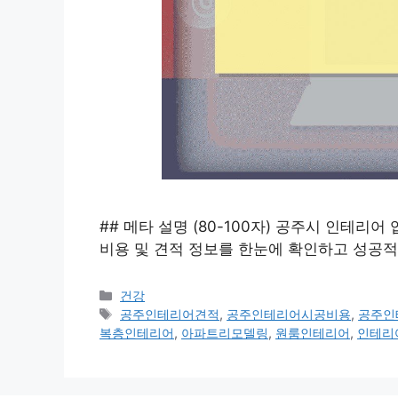
## 메타 설명 (80-100자) 공주시 인테리어
비용 및 견적 정보를 한눈에 확인하고 성공적
카
건강
테
태
공주인테리어견적
,
공주인테리어시공비용
,
공주인
고
그
복층인테리어
,
아파트리모델링
,
원룸인테리어
,
인테리
리