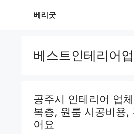
컨
텐
베리굿
츠
로
건
너
뛰
베스트인테리어업
기
공주시 인테리어 업체 
복층, 원룸 시공비용,
어요